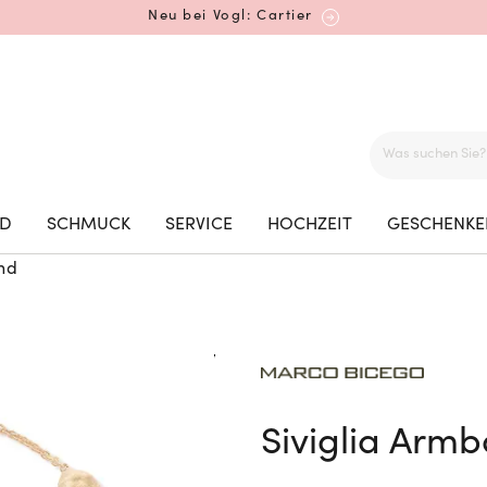
Neu bei Vogl: Cartier
Mehr erfahren: Ikonische Uhren von Cartier
ED
SCHMUCK
SERVICE
HOCHZEIT
GESCHENKE
nd
Rolex Certified Pre-Owned entdecken
Neu bei Vogl: Uhren von Grand Seiko
Siviglia Arm