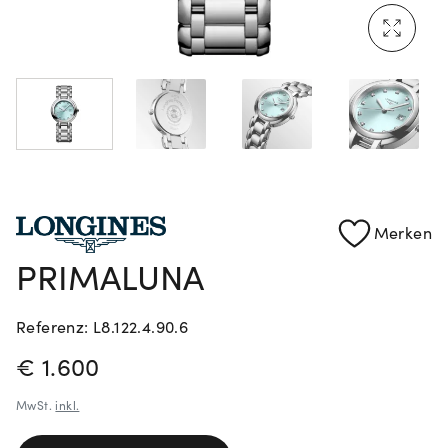
Mehr erfahren: Ikonische Uhren von Cartier
Rolex Certified Pre-Owned entdecken
Merken
PRIMALUNA
Referenz: L8.122.4.90.6
PREISINFORMATIONEN
€ 1.600
MwSt.
inkl.