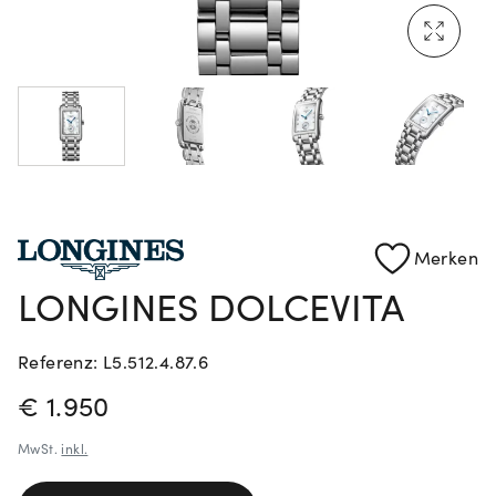
Mehr erfahren: Ikonische Uhren von Cartier
Rolex Certified Pre-Owned entdecken
Merken
LONGINES DOLCEVITA
Referenz: L5.512.4.87.6
PREISINFORMATIONEN
€ 1.950
MwSt.
inkl.