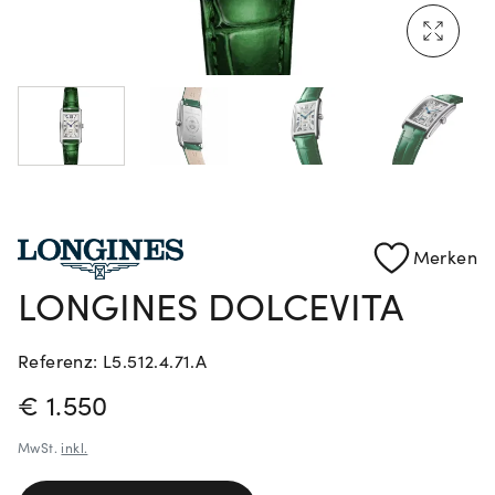
Mehr erfahren: Ikonische Uhren von Cartier
Rolex Certified Pre-Owned entdecken
Merken
LONGINES DOLCEVITA
Referenz: L5.512.4.71.A
PREISINFORMATIONEN
€ 1.550
MwSt.
inkl.