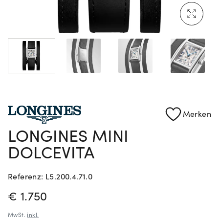
Mehr erfahren: Ikonische Uhren von Cartier
Rolex Certified Pre-Owned entdecken
Merken
LONGINES MINI
DOLCEVITA
Referenz: L5.200.4.71.0
PREISINFORMATIONEN
€ 1.750
MwSt.
inkl.