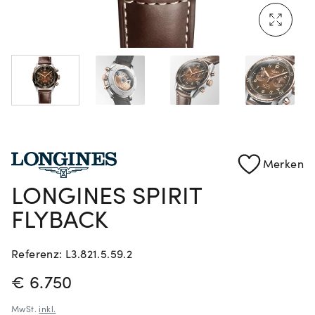
Mehr erfahren: Ikonische Uhren von Cartier
Rolex Certified Pre-Owned entdecken
Merken
LONGINES SPIRIT
FLYBACK
Referenz: L3.821.5.59.2
PREISINFORMATIONEN
€ 6.750
MwSt.
inkl.