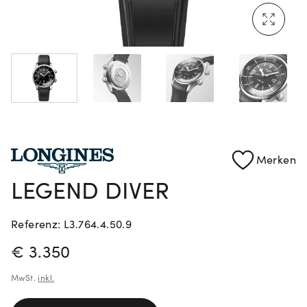
Mehr erfahren: Ikonische Uhren von Cartier
Rolex Certified Pre-Owned entdecken
Merken
LEGEND DIVER
Referenz: L3.764.4.50.9
PREISINFORMATIONEN
€ 3.350
MwSt.
inkl.