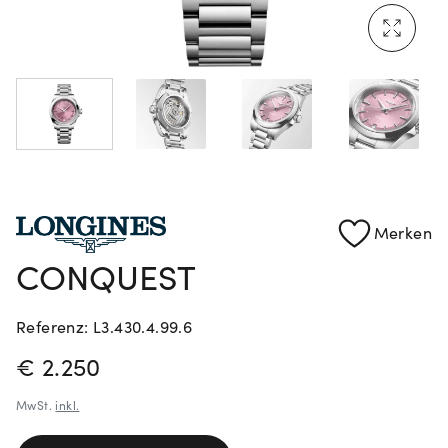
Rolex Certified Pre-Owned entdecken
Merken
CONQUEST
Referenz: L3.430.4.99.6
PREISINFORMATIONEN
€ 2.250
MwSt.
inkl.