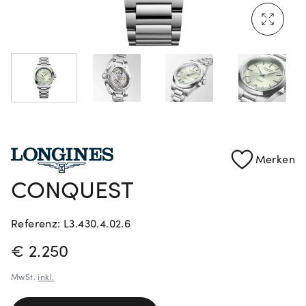
Mehr erfahren: Ikonische Uhren von Cartier
Rolex Certified Pre-Owned entdecken
Merken
CONQUEST
Referenz: L3.430.4.02.6
PREISINFORMATIONEN
€ 2.250
MwSt.
inkl.