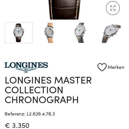
Mehr erfahren: Ikonische Uhren von Cartier
Rolex Certified Pre-Owned entdecken
Merken
LONGINES MASTER
COLLECTION
CHRONOGRAPH
Referenz: L2.629.4.78.3
PREISINFORMATIONEN
€ 3.350