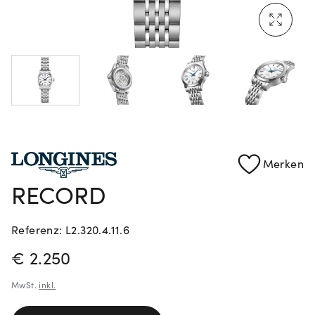
Rolex Certified Pre-Owned entdecken
Merken
RECORD
Referenz: L2.320.4.11.6
PREISINFORMATIONEN
€ 2.250
MwSt.
inkl.