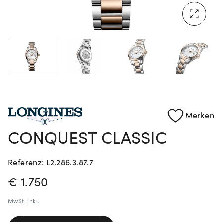
Mehr erfahren: Ikonische Uhren von Cartier
Rolex Certified Pre-Owned entdecken
Merken
CONQUEST CLASSIC
Referenz: L2.286.3.87.7
PREISINFORMATIONEN
€ 1.750
MwSt.
inkl.