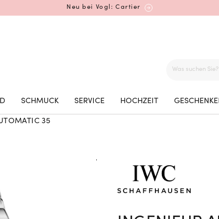
Neu bei Vogl: Cartier
Mehr erfahren: Ikonische Uhren von Cartier
ED
SCHMUCK
SERVICE
HOCHZEIT
GESCHENKE
UTOMATIC 35
Rolex Certified Pre-Owned entdecken
Neu bei Vogl: Uhren von Grand Seiko