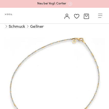
Neu bei Vogl: Cartier
Mehr erfahren: Ikonische Uhren von Cartier
Schmuck
Gellner
Rolex Certified Pre-Owned entdecken
Neu bei Vogl: Uhren von Grand Seiko
Neu bei Vogl: Cartier