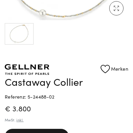
Mehr erfahren: Ikonische Uhren von Cartier
Rolex Certified Pre-Owned entdecken
Merken
Castaway Collier
Referenz: 5-24488-02
PREISINFORMATIONEN
€ 3.800
MwSt.
inkl.