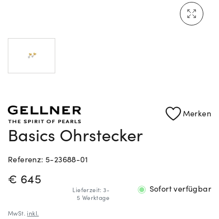
Mehr erfahren: Ikonische Uhren von Cartier
Rolex Certified Pre-Owned entdecken
Merken
Basics Ohrstecker
Referenz: 5-23688-01
PREISINFORMATIONEN
€ 645
Sofort verfügbar
Lieferzeit: 3-
5 Werktage
MwSt.
inkl.