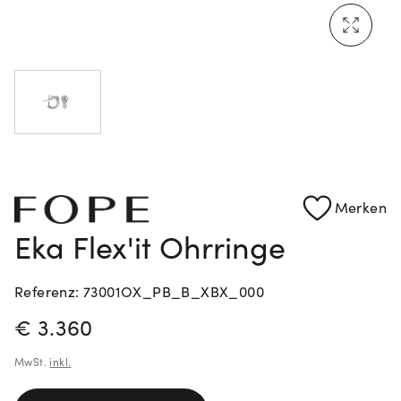
Mehr erfahren: Ikonische Uhren von Cartier
Rolex Certified Pre-Owned entdecken
Merken
Eka Flex'it Ohrringe
Referenz: 73001OX_PB_B_XBX_000
PREISINFORMATIONEN
€ 3.360
MwSt.
inkl.