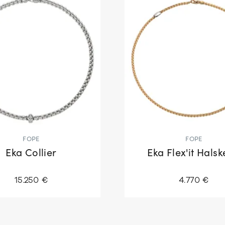
FOPE
FOPE
Eka Collier
Eka Flex'it Halsk
15.250 €
4.770 €