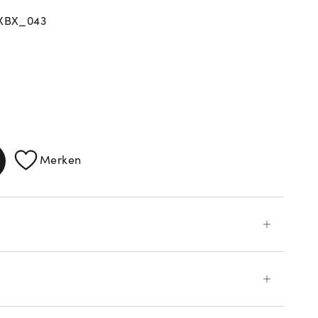
_XBX_043
ATIONEN
Merken