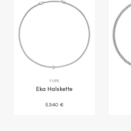
FOPE
Eka Halskette
5.340 €