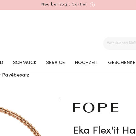
Neu bei Vogl: Cartier
Mehr erfahren: Ikonische Uhren von Cartier
ED
SCHMUCK
SERVICE
HOCHZEIT
GESCHENKE
it Pavébesatz
Rolex Certified Pre-Owned entdecken
Neu bei Vogl: Uhren von Grand Seiko
Eka Flex'it H