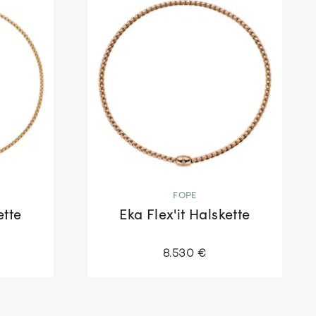
FOPE
ette
Eka Flex'it Halskette
8.530 €