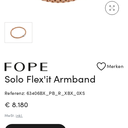
Mehr erfahren: Ikonische Uhren von Cartier
Rolex Certified Pre-Owned entdecken
Merken
Solo Flex'it Armband
Referenz: 63406BX_PB_R_XBX_0XS
PREISINFORMATIONEN
€ 8.180
MwSt.
inkl.