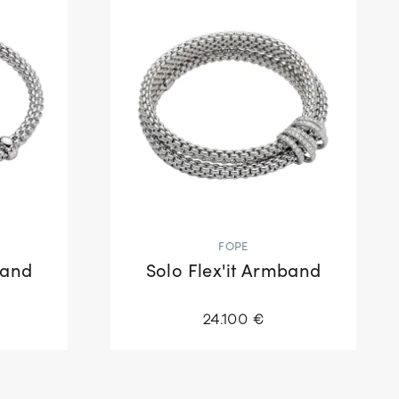
FOPE
band
Solo Flex'it Armband
24.100 €