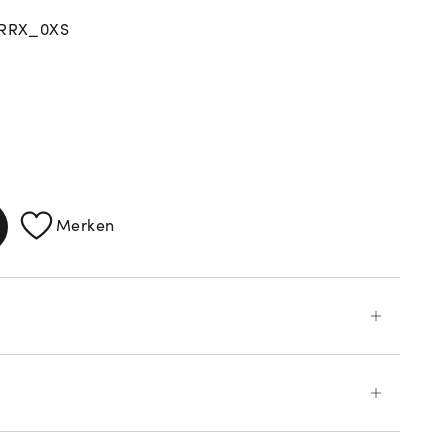
_RRX_0XS
ATIONEN
Merken