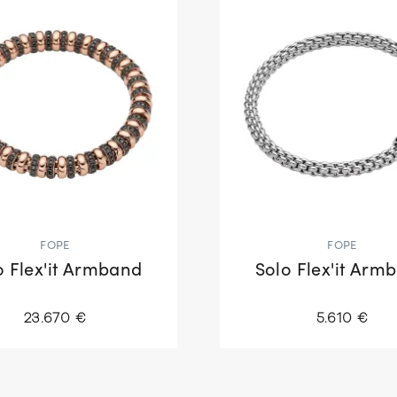
FOPE
FOPE
o Flex'it Armband
Solo Flex'it Arm
23.670 €
5.610 €