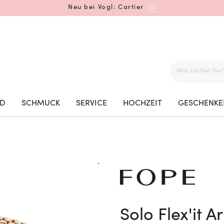
Neu bei Vogl: Cartier
Mehr erfahren: Ikonische Uhren von Cartier
ED
SCHMUCK
SERVICE
HOCHZEIT
GESCHENKE
Rolex Certified Pre-Owned entdecken
Neu bei Vogl: Uhren von Grand Seiko
Solo Flex'it 