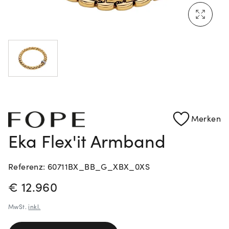
Mehr erfahren: Ikonische Uhren von Cartier
Rolex Certified Pre-Owned entdecken
Merken
Eka Flex'it Armband
Referenz: 60711BX_BB_G_XBX_0XS
PREISINFORMATIONEN
€ 12.960
MwSt.
inkl.