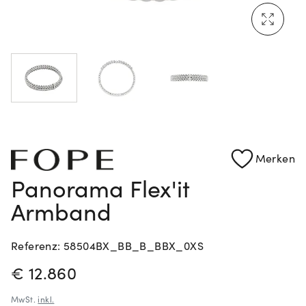
Mehr erfahren: Ikonische Uhren von Cartier
Rolex Certified Pre-Owned entdecken
Merken
Panorama Flex'it
Armband
Referenz: 58504BX_BB_B_BBX_0XS
PREISINFORMATIONEN
€ 12.860
MwSt.
inkl.