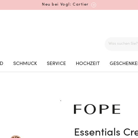
Neu bei Vogl: Cartier
Mehr erfahren: Ikonische Uhren von Cartier
ED
SCHMUCK
SERVICE
HOCHZEIT
GESCHENKE
Rolex Certified Pre-Owned entdecken
Neu bei Vogl: Uhren von Grand Seiko
Essentials Cr