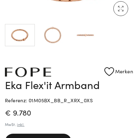
Mehr erfahren: Ikonische Uhren von Cartier
Rolex Certified Pre-Owned entdecken
Merken
Eka Flex'it Armband
Referenz: 01M05BX_BB_R_XRX_0XS
PREISINFORMATIONEN
€ 9.780
MwSt.
inkl.