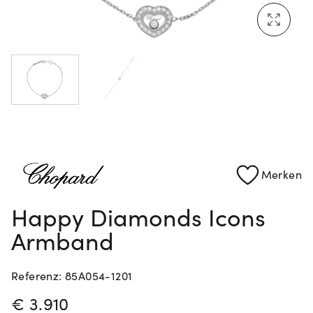
Rolex Certified Pre-Owned entdecken
Merken
Happy Diamonds Icons
Armband
Referenz: 85A054-1201
PREISINFORMATIONEN
€ 3.910