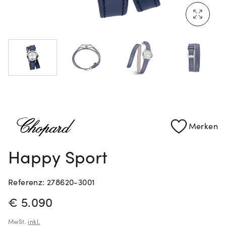
Rolex Certified Pre-Owned entdecken
Merken
Happy Sport
Referenz: 278620-3001
PREISINFORMATIONEN
€ 5.090
MwSt.
inkl.