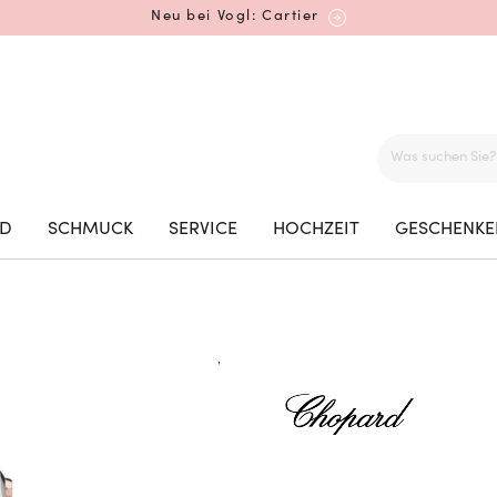
Neu bei Vogl: Cartier
Mehr erfahren: Ikonische Uhren von Cartier
ED
SCHMUCK
SERVICE
HOCHZEIT
GESCHENKE
Rolex Certified Pre-Owned entdecken
Neu bei Vogl: Uhren von Grand Seiko