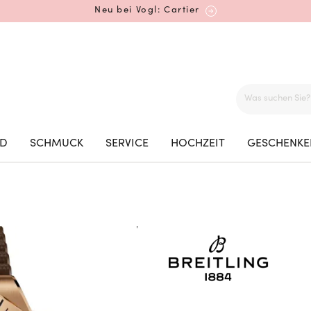
Neu bei Vogl: Cartier
Mehr erfahren: Ikonische Uhren von Cartier
ED
SCHMUCK
SERVICE
HOCHZEIT
GESCHENKE
Rolex Certified Pre-Owned entdecken
Neu bei Vogl: Uhren von Grand Seiko