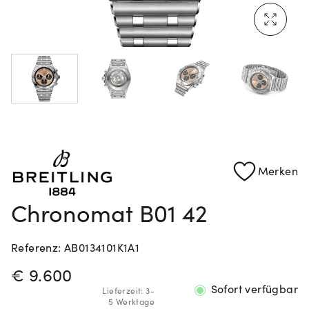
Mehr erfahren: Ikonische Uhren von Cartier
Rolex Certified Pre-Owned entdecken
Merken
Chronomat B01 42
Referenz: AB0134101K1A1
PREISINFORMATIONEN
€ 9.600
Sofort verfügbar
Lieferzeit: 3-
5 Werktage