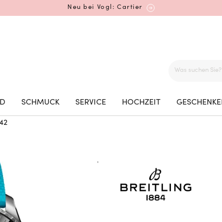
Neu bei Vogl: Cartier
Mehr erfahren: Ikonische Uhren von Cartier
ED
SCHMUCK
SERVICE
HOCHZEIT
GESCHENKE
42
Rolex Certified Pre-Owned entdecken
Neu bei Vogl: Uhren von Grand Seiko