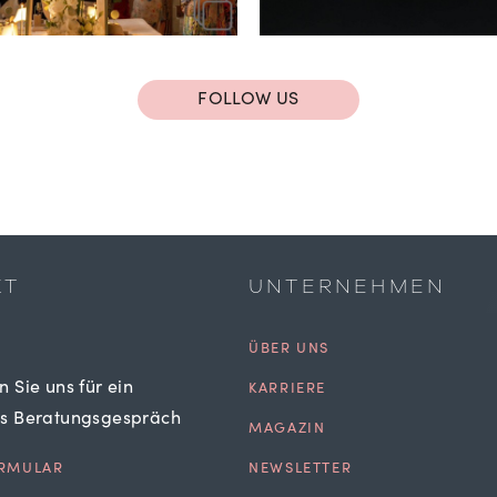
FOLLOW US
KT
UNTERNEHMEN
ÜBER UNS
n Sie uns für ein
KARRIERE
es Beratungsgespräch
MAGAZIN
RMULAR
NEWSLETTER