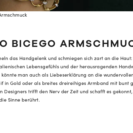
Armschmuck
Mehr erfahren: Ikonische Uhren von Cartier
O BICEGO ARMSCHMU
Rolex Certified Pre-Owned entdecken
eln das Handgelenk und schmiegen sich zart an die Haut
talienischen Lebensgefühls und der herausragenden Handwe
könnte man auch als Liebeserklärung an die wundervolle
if in Gold oder als breites dreireihiges Armband mit bunt
en Designers trifft den Nerv der Zeit und schafft es gekon
die Sinne berührt.