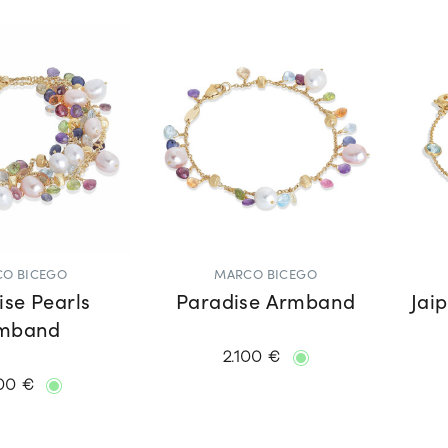
O BICEGO
MARCO BICEGO
ise Pearls
Paradise Armband
Jai
mband
2.100 €
00 €