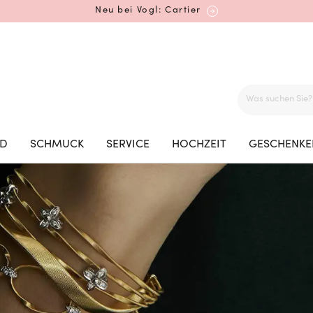
Mehr erfahren: Ikonische Uhren von Cartier
Rolex Certified Pre-Owned entdecken
ED
SCHMUCK
SERVICE
HOCHZEIT
GESCHENKE
Neu bei Vogl: Uhren von Grand Seiko
Neu bei Vogl: Cartier