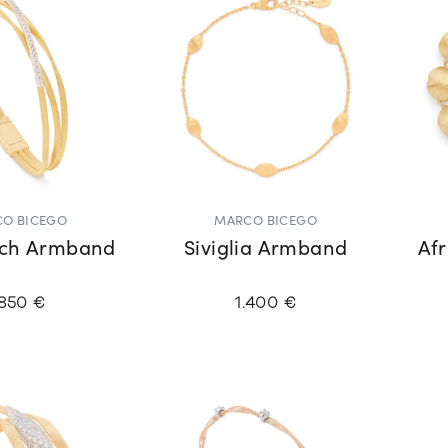
O BICEGO
MARCO BICEGO
ch Armband
Siviglia Armband
Af
.850 €
1.400 €