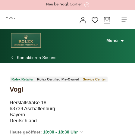
Neu bei Vogl: Cartier
Mehr erfahren: Ikonische Uhren von Cartier
Menü
Kontaktieren Sie uns
Rolex Certified Pre-Owned entdecken
Rolex Retailer
Rolex Certified Pre-Owned
Service Center
Vogl
Neu bei Vogl: Uhren von Grand Seiko
Herstallstraße 18
63739 Aschaffenburg
Bayern
Neu bei Vogl: Cartier
Deutschland
Heute geöffnet:
10:00 - 18:30 Uhr