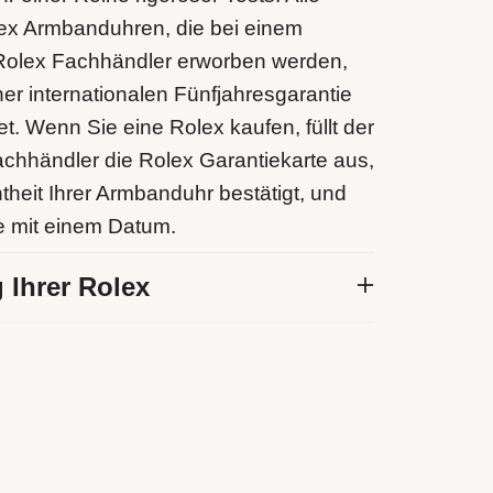
ex Armbanduhren, die bei einem
n Rolex Fachhändler erworben werden,
ner internationalen Fünfjahresgarantie
et. Wenn Sie eine Rolex kaufen, füllt der
 Fachhändler die Rolex Garantiekarte aus,
htheit Ihrer Armbanduhr bestätigt, und
ie mit einem Datum.
 Ihrer Rolex
gl ist stolz, Teil des weltweiten
 von Rolex ausgebildeter Uhrmacher zu
orgfältig aufgrund ihrer Professionalität
ichen Kompetenz ausgewählt werden.
 die Wartungsdienstleistung von Rolex