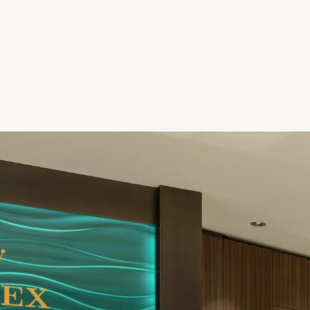
an, die sic
eine Rolex
ursprüngli
Merkmale a