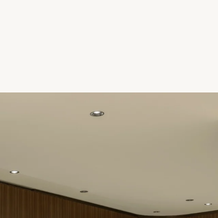
herstellt, dass jeder Zeitmesser, der
 Werkstatt verlässt, seine
chen funktionellen und ästhetischen
ufweist.