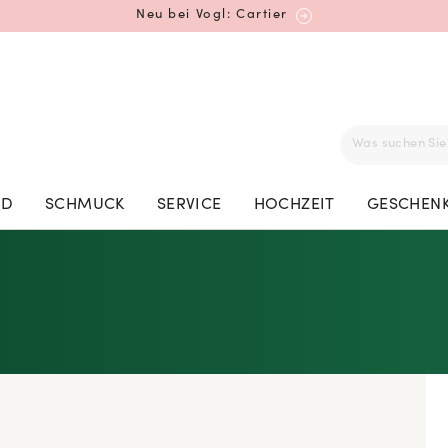
Mehr erfahren: Ikonische Uhren von Cartier
Rolex Certified Pre-Owned entdecken
ED
SCHMUCK
SERVICE
HOCHZEIT
GESCHENK
Neu bei Vogl: Uhren von Grand Seiko
Neu bei Vogl: Cartier