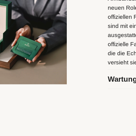
neuen Rol
offizielle
sind mit ei
ausgestatt
offizielle
die die Ec
versieht s
Wartung
Juwelier Vo
Netzwerks
sein, die s
und fachl
Wir wenden