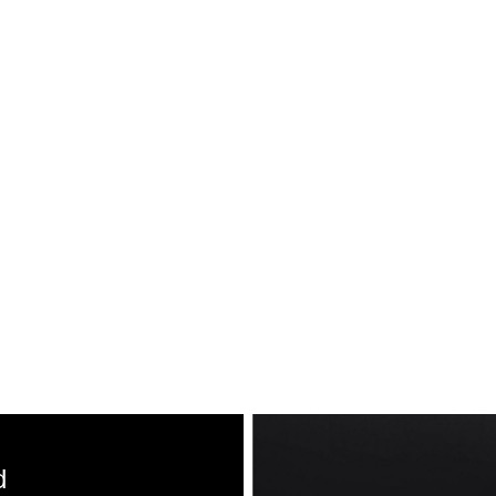
Neu bei Vogl: Cartier
Mehr erfahren: Ikonische Uhren von Cartier
Rolex Certified Pre-Owned entdecken
d