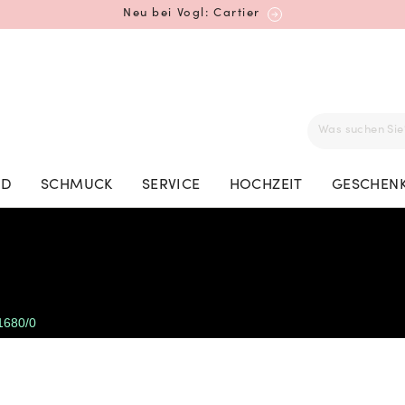
Neu bei Vogl: Cartier
Mehr erfahren: Ikonische Uhren von Cartier
ED
SCHMUCK
SERVICE
HOCHZEIT
GESCHENK
Rolex Certified Pre-Owned entdecken
1680/0
Neu bei Vogl: Uhren von Grand Seiko