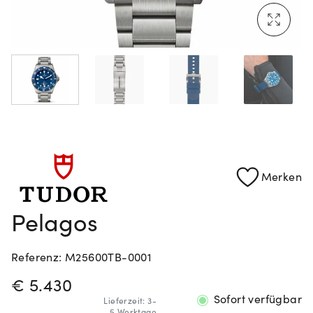
Mehr erfahren: Ikonische Uhren von Cartier
Rolex Certified Pre-Owned entdecken
Merken
Pelagos
Referenz: M25600TB-0001
PREISINFORMATIONEN
€ 5.430
Sofort verfügbar
Lieferzeit: 3-
5 Werktage