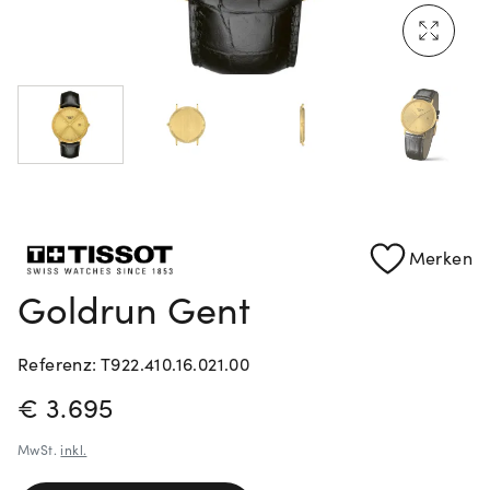
Mehr erfahren: Ikonische Uhren von Cartier
Rolex Certified Pre-Owned entdecken
Merken
Goldrun Gent
Referenz: T922.410.16.021.00
PREISINFORMATIONEN
€ 3.695
MwSt.
inkl.