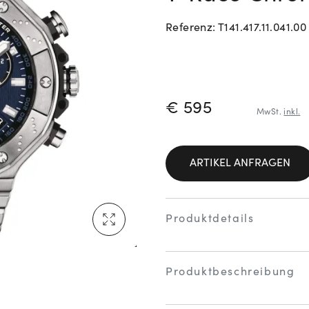
Referenz: T141.417.11.041.00
Neu bei Vogl: Cartier
PREISINFORM
€ 595
MwSt.
inkl.
Mehr erfahren: Ikonische Uhren von Cartier
ARTIKEL ANFRAGEN
Rolex Certified Pre-Owned entdecken
Produktdetails
Produktbeschreibung