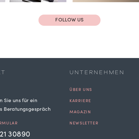
FOLLOW US
KT
UNTERNEHMEN
ÜBER UNS
n Sie uns für ein
KARRIERE
es Beratungsgespräch
MAGAZIN
RMULAR
NEWSLETTER
21 30890