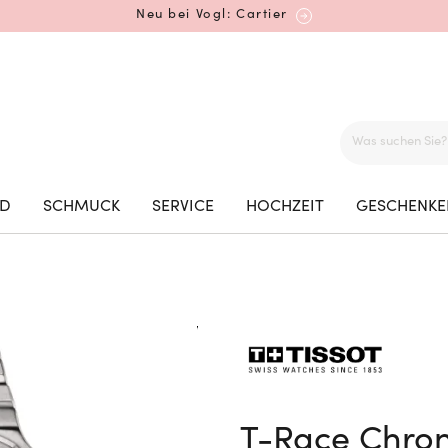
Neu bei Vogl: Cartier
Mehr erfahren: Ikonische Uhren von Cartier
ED
SCHMUCK
SERVICE
HOCHZEIT
GESCHENKE
Rolex Certified Pre-Owned entdecken
Neu bei Vogl: Uhren von Grand Seiko
T-Race Chro