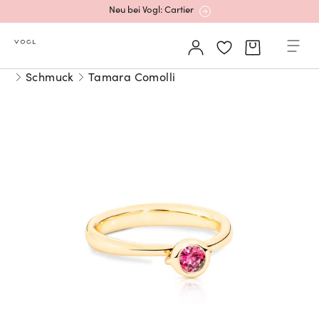
Neu bei Vogl: Cartier
Mehr erfahren: Ikonische Uhren von Cartier
Schmuck
Tamara Comolli
Rolex Certified Pre-Owned entdecken
Neu bei Vogl: Uhren von Grand Seiko
Neu bei Vogl: Cartier