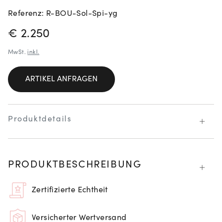
Referenz: R-BOU-Sol-Spi-yg
PREISINFORMATIONEN
€ 2.250
MwSt.
inkl.
ARTIKEL ANFRAGEN
Produktdetails
PRODUKTBESCHREIBUNG
Zertifizierte Echtheit
Versicherter Wertversand