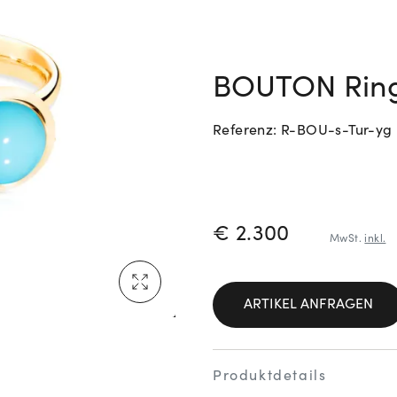
Neu bei Vogl: Cartier
BOUTON Ring 
Referenz: R-BOU-s-Tur-yg
Mehr erfahren: Ikonische Uhren von Cartier
PREISINFORM
€ 2.300
MwSt.
inkl.
Rolex Certified Pre-Owned entdecken
ARTIKEL ANFRAGEN
Produktdetails