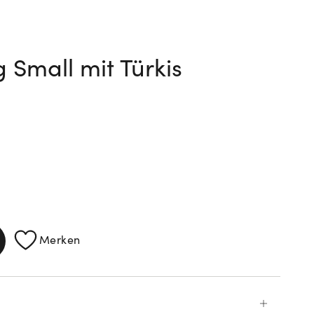
Small mit Türkis
ATIONEN
Merken