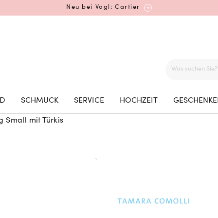
Neu bei Vogl: Cartier
Mehr erfahren: Ikonische Uhren von Cartier
ED
SCHMUCK
SERVICE
HOCHZEIT
GESCHENKE
Small mit Türkis
Rolex Certified Pre-Owned entdecken
Neu bei Vogl: Uhren von Grand Seiko