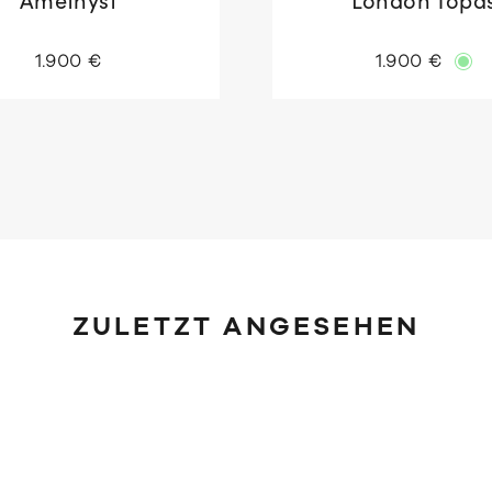
Amethyst
London Topa
1.900 €
1.900 €
ZULETZT ANGESEHEN