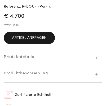
Referenz: R-BOU-l-Per-rg
PREISINFORMATIONEN
€ 4.700
MwSt.
inkl.
ARTIKEL ANFRAGEN
Produktdetails
Produktbeschreibung
Zertifizierte Echtheit