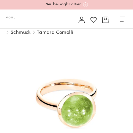
Neu bei Vogl: Cartier
Mehr erfahren: Ikonische Uhren von Cartier
Schmuck
Tamara Comolli
Rolex Certified Pre-Owned entdecken
Neu bei Vogl: Uhren von Grand Seiko
Neu bei Vogl: Cartier