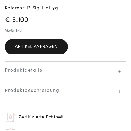
Referenz: P-Sig-l-pl-yg
PREISINFORMATIONEN
€ 3.100
MwSt.
inkl.
ARTIKEL ANFRAGEN
Produktdetails
Produktbeschreibung
Zertifizierte Echtheit