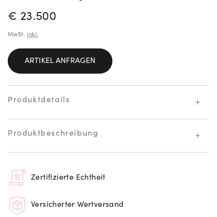
PREISINFORMATIONEN
€ 23.500
MwSt.
inkl.
ARTIKEL ANFRAGEN
Produktdetails
Produktbeschreibung
Zertifizierte Echtheit
Versicherter Wertversand