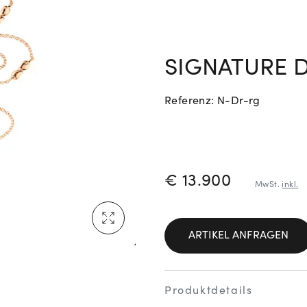
Neu bei Vogl: Cartier
SIGNATURE D
Referenz: N-Dr-rg
Mehr erfahren: Ikonische Uhren von Cartier
PREISINFORM
€ 13.900
MwSt.
inkl.
Rolex Certified Pre-Owned entdecken
ARTIKEL ANFRAGEN
Produktdetails