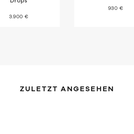
Drops
930 €
3.900 €
ZULETZT ANGESEHEN