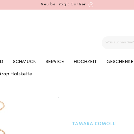
Neu bei Vogl: Cartier
Mehr erfahren: Ikonische Uhren von Cartier
ED
SCHMUCK
SERVICE
HOCHZEIT
GESCHENKE
rop Halskette
Rolex Certified Pre-Owned entdecken
Neu bei Vogl: Uhren von Grand Seiko