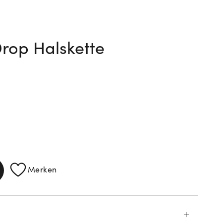
rop Halskette
ATIONEN
Merken