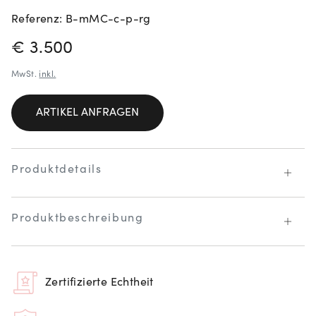
Referenz: B-mMC-c-p-rg
PREISINFORMATIONEN
€ 3.500
MwSt.
inkl.
ARTIKEL ANFRAGEN
Produktdetails
Produktbeschreibung
Zertifizierte Echtheit