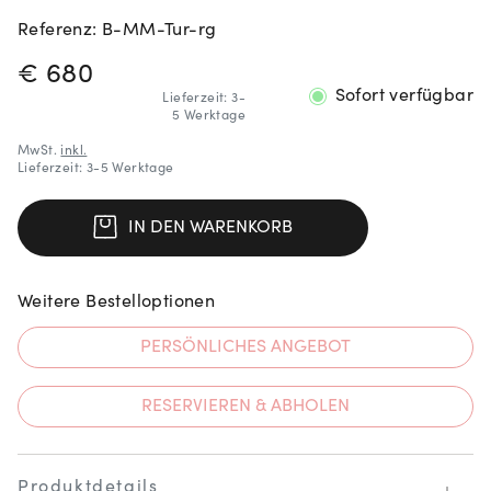
Referenz: B-MM-Tur-rg
PREISINFORMATIONEN
€ 680
Sofort verfügbar
Lieferzeit: 3-
5 Werktage
MwSt.
inkl.
Lieferzeit: 3-5 Werktage
IN DEN WARENKORB
Weitere Bestelloptionen
PERSÖNLICHES ANGEBOT
RESERVIEREN & ABHOLEN
Produktdetails