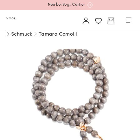
Neu bei Vogl: Cartier
Mehr erfahren: Ikonische Uhren von Cartier
Schmuck
Tamara Comolli
Rolex Certified Pre-Owned entdecken
Neu bei Vogl: Uhren von Grand Seiko
Neu bei Vogl: Cartier