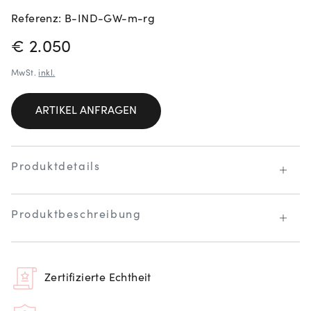
Referenz: B-IND-GW-m-rg
PREISINFORMATIONEN
€ 2.050
MwSt.
inkl.
ARTIKEL ANFRAGEN
Produktdetails
Produktbeschreibung
Zertifizierte Echtheit