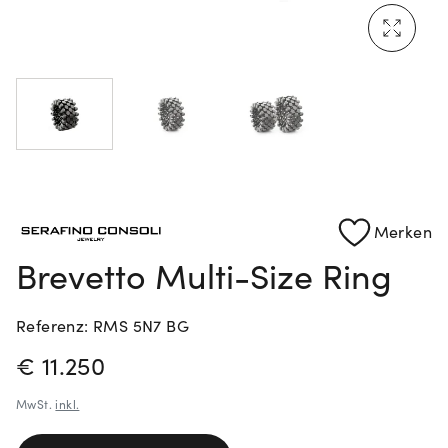
Mehr erfahren: Ikonische Uhren von Cartier
Rolex Certified Pre-Owned entdecken
Merken
Brevetto Multi-Size Ring
Referenz: RMS 5N7 BG
PREISINFORMATIONEN
€ 11.250
MwSt.
inkl.