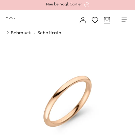
Neu bei Vogl: Cartier
Mehr erfahren: Ikonische Uhren von Cartier
Schmuck
Schaffrath
Rolex Certified Pre-Owned entdecken
Neu bei Vogl: Uhren von Grand Seiko
Neu bei Vogl: Cartier