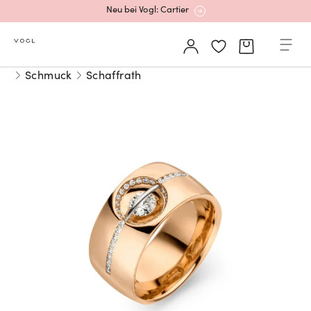
Neu bei Vogl: Cartier
Mehr erfahren: Ikonische Uhren von Cartier
Schmuck
Schaffrath
Rolex Certified Pre-Owned entdecken
Neu bei Vogl: Uhren von Grand Seiko
Neu bei Vogl: Cartier