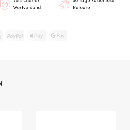
Versicherter
30 Tage kostenlose
Wertversand
Retoure
N