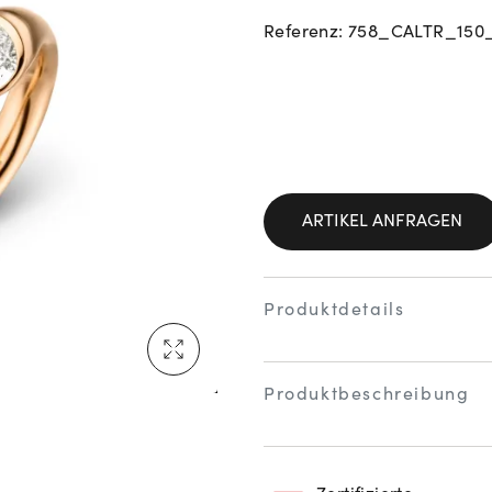
Referenz: 758_CALTR_15
Neu bei Vogl: Cartier
Mehr erfahren: Ikonische Uhren von Cartier
ARTIKEL ANFRAGEN
Produktdetails
Rolex Certified Pre-Owned entdecken
Produktbeschreibung