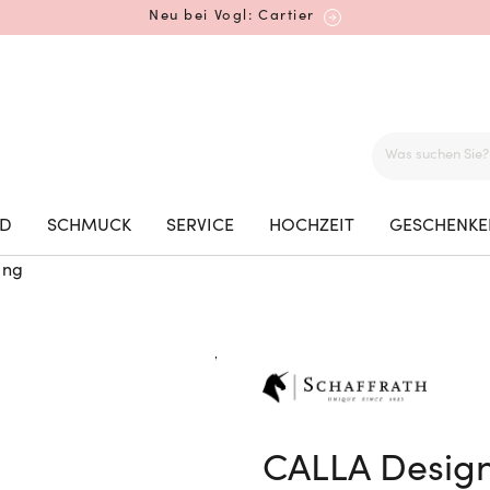
Neu bei Vogl: Cartier
Mehr erfahren: Ikonische Uhren von Cartier
ED
SCHMUCK
SERVICE
HOCHZEIT
GESCHENKE
ing
Rolex Certified Pre-Owned entdecken
Neu bei Vogl: Uhren von Grand Seiko
CALLA Desig