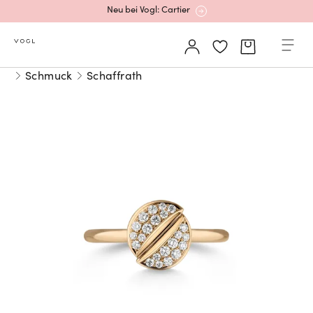
Neu bei Vogl: Cartier
Mehr erfahren: Ikonische Uhren von Cartier
Schmuck
Schaffrath
Rolex Certified Pre-Owned entdecken
Neu bei Vogl: Uhren von Grand Seiko
Neu bei Vogl: Cartier